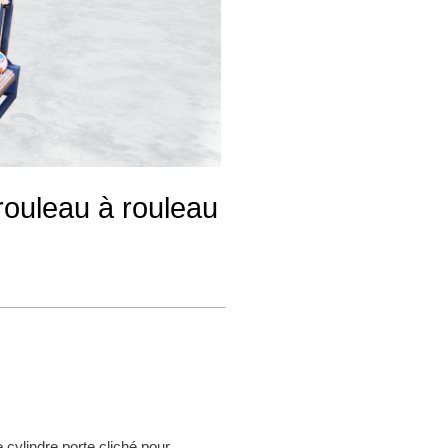
rouleau à rouleau
cylindre porte cliché pour