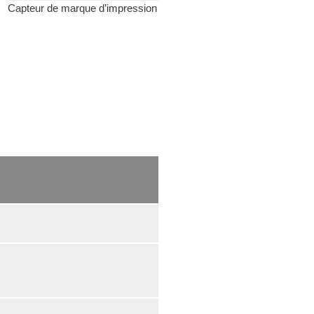
Capteur de marque d’impression
Système manuel
d’enregistrement de l’impressio
sans arrêter la machine