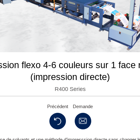
sion flexo 4-6 couleurs sur 1 face 
(impression directe)
R400 Series
Précédent
Demande
se de solvants et une méthode d’impresssion directe sans changer le 