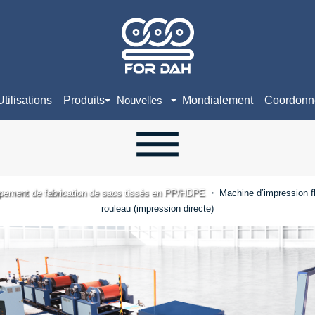
Utilisations
Produits
Mondialement
Coordonn
Nouvelles
pement de fabrication de sacs tissés en PP/HDPE
Machine d’impression fl
rouleau (impression directe)