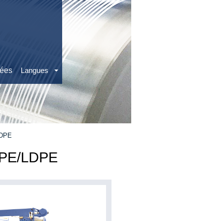
ées
Langues
LDPE
HDPE/LDPE