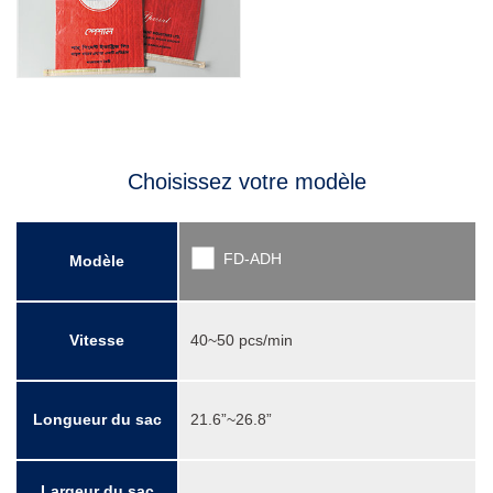
Choisissez votre modèle
FD-ADH
Modèle
Vitesse
40~50 pcs/min
Longueur du sac
21.6”~26.8”
Largeur du sac