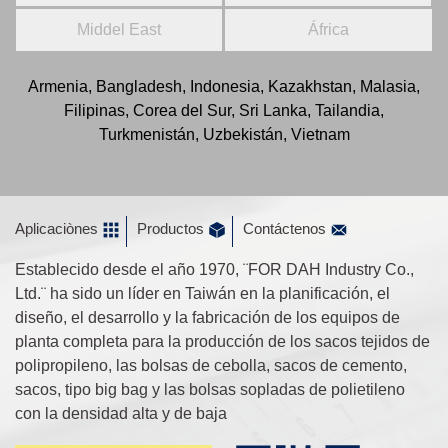
Middel East
África
Armenia, Bangladesh, Indonesia, Kazakhstan, Malasia,
Filipinas, Corea del Sur, Sri Lanka, Tailandia,
Turkmenistán, Uzbekistán, Vietnam
Aplicaciònes
Productos
Contáctenos
Establecido desde el año 1970, ¨FOR DAH Industry Co.,
Ltd.¨ ha sido un líder en Taiwán en la planificación, el
diseño, el desarrollo y la fabricación de los equipos de
planta completa para la producción de los sacos tejidos de
polipropileno, las bolsas de cebolla, sacos de cemento,
sacos, tipo big bag y las bolsas sopladas de polietileno
con la densidad alta y de baja