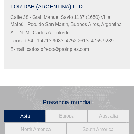
FOR DAH (ARGENTINA) LTD.
Calle 38 - Gral. Manuel Savio 1137 (1650) Villa
Maipù - Pdo. de San Martin, Buenos Aires, Argentina
ATTN: Mr. Carlos A. Lofredo
Fono: + 54 11 4713 9083, 4752 2613, 4755 9289
E-mail:
carloslofredo@proinplas.com
Presencia mundial
Asia
Europa
Australia
North America
South America