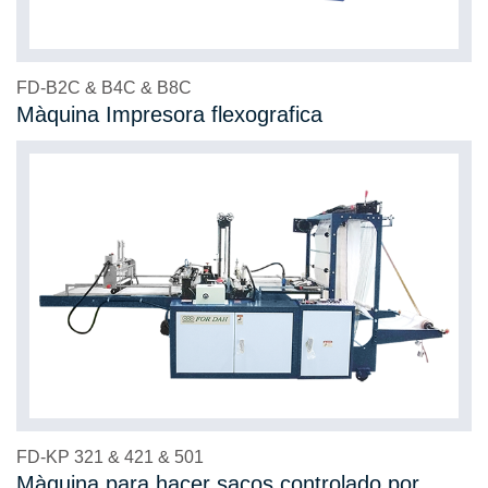
FD-B2C & B4C & B8C
Màquina Impresora flexografica
FD-KP 321 & 421 & 501
Màquina para hacer sacos controlado por