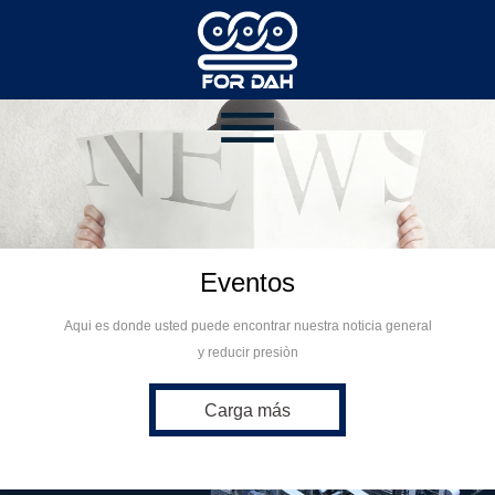
Eventos
Aqui es donde usted puede encontrar nuestra noticia general
y reducir presiòn
Carga más