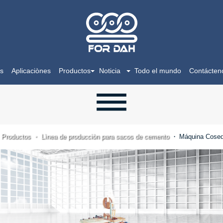
os
Aplicaciònes
Productos
Noticia
Todo el mundo
Contácten
Productos
Lìnea de producciòn para sacos de cemento
Máquina Cosed