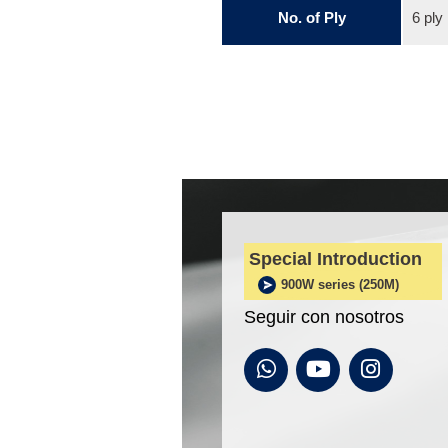
No. of Ply
6 ply
Special Introduction
900W series (250M)
Seguir con nosotros