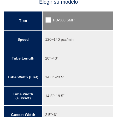
Elegir su modelo
FD-900 SMP
Tipo
Speed
120~140 pcs/min
Tube Length
20”~43”
Tube Width (Flat)
14.5”~23.5”
Tube Width
14.5”~19.5”
(Gusset)
Gusset Width
2.5”~6”