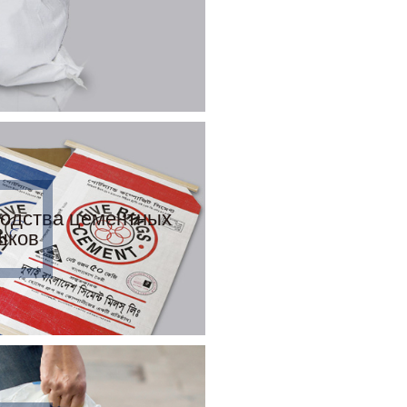
водства цементных
шков