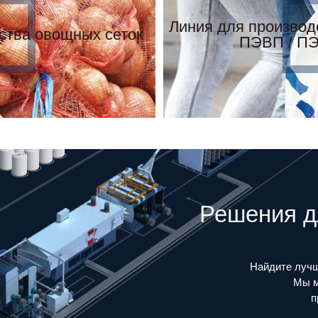
Линия для производ
ства овощных сеток
ПЭВП / ПЭ
Решения д
Найдите лучш
Мы м
п