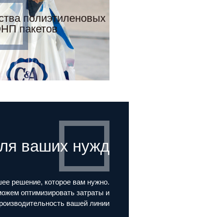
ства полиэтиленовых
НП пакетов
ля ваших нужд
ее решение, которое вам нужно.
ожем оптимизировать затраты и
роизводительность вашей линии