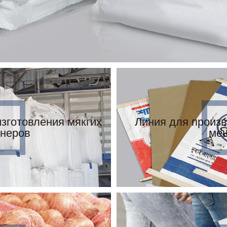
зготовления мякгих
Линия для произ
йнеров
ме