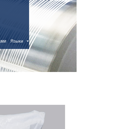
ами
Языки