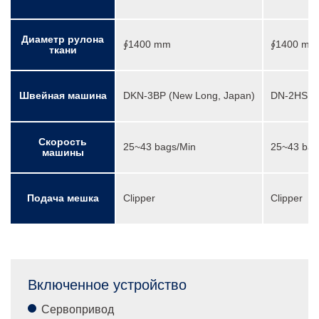
Диаметр рулона
∮1400 mm
∮1400 mm
ткани
Швейная машина
DKN-3BP (New Long, Japan)
DN-2HS (N
Скорость
25~43 bags/Min
25~43 bag
машины
Подача мешка
Clipper
Clipper
Включенное устройство
Сервопривод