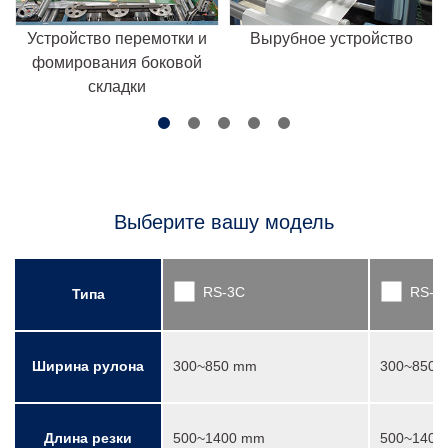
Устройство перемотки и
Вырубное устройство
фомирования боковой
складки
Выберите вашу модель
RS-3C
RS-3C
Типа
Ширина рулона
300~850 mm
300~850 
Длина резки
500~1400 mm
500~1400