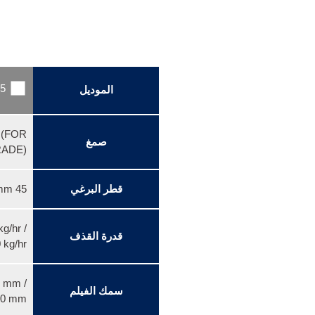
5
الموديل
 (FOR
صمغ
RADE)
قطر البرغي
45 mm
g/hr /
قدرة القذف
kg/hr
 mm /
سمك الفيلم
20 mm