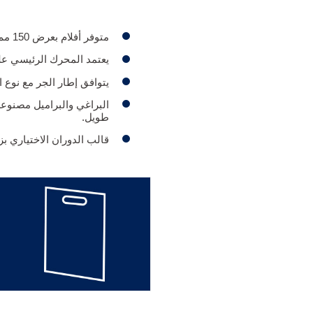
متوفر أفلام بعرض 150 مم وحتى 1200 مم حسب طلب العميل.
يعتمد المحرك الرئيسي على التحك
يتوافق إطار الجر مع نوع ا
البراغي والبراميل مصنوع
طويل.
قالب الدوران الاختياري بزاوية 360 درجة يضمن سطحًا أملسًا وخاليًا من أي ف