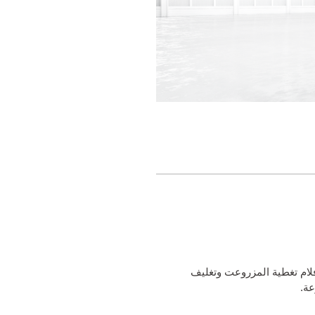
لام التغليف وأفلام تغطية المزروعت وتغليف
عة.